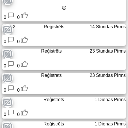
😄
Tīmekļa
direktorijs
0
0
2
Reģistrēts
14 Stundas Pirms
Mazs
URL
0
0
Bezmaksas
Reģistrēts
23 Stundas Pirms
apakšdomēns
0
0
Transports
Reģistrēts
23 Stundas Pirms
Slēptā
0
0
wiki
Reģistrēts
1 Dienas Pirms
Saites
0
0
IP
Reģistrēts
1 Dienas Pirms
meklēšana