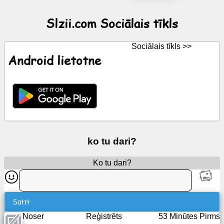
Slzii.com Sociālais tīkls
Jaunumi
Sociālais tīkls >>
Bezmaksas
Android lietotne
ikonas
ChatGPT
Wiki
Kontakti
ko tu dari?
Ko tu dari?
Spēles
Meklēt
tīmeklī
Sūtīt
Noser
Reģistrēts
53 Minūtes Pirms