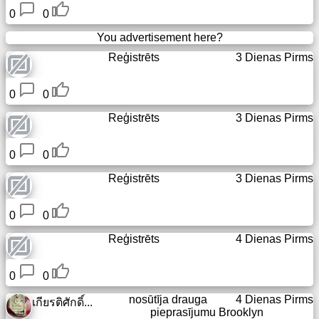
0
0
You advertisement here?
Reģistrēts
3 Dienas Pirms
0
0
Reģistrēts
3 Dienas Pirms
0
0
Reģistrēts
3 Dienas Pirms
0
0
Reģistrēts
4 Dienas Pirms
0
0
nosūtīja drauga
4 Dienas Pirms
เกียรติศักดิ์...
pieprasījumu
Brooklyn