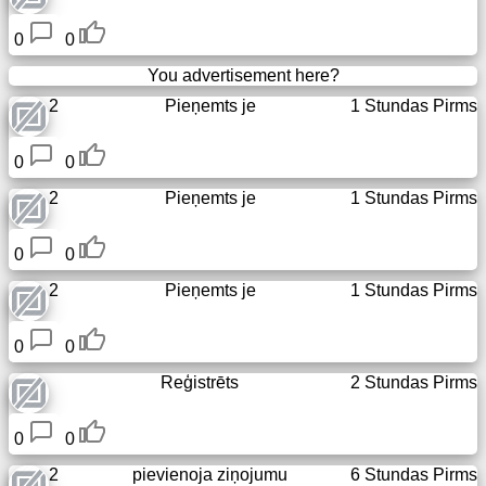
Bezmaksas
e-
0
0
pasts
/
You advertisement here?
tīmekļa
2
Pieņemts
je
1 Stundas Pirms
pasts
0
0
Analytics
2
Pieņemts
je
1 Stundas Pirms
Interneta
veikals
0
0
2
Pieņemts
je
1 Stundas Pirms
Izstrādātāji
/
0
0
Lietotnes
Reģistrēts
2 Stundas Pirms
Rīki
0
0
Darbs
2
pievienoja ziņojumu
6 Stundas Pirms