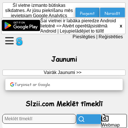
Šī vietne izmanto būtiskas
sīkdatnes. Ar jūsu piekrišanu mēs
Pieņemt
Noraidīt
ievietojam Google Analytics
sīkfailus statistikai.
Šai vietnei ir labāka pieredze Android
Izveidojiet
lietotnē =>
Atvērt operētājsistēmā
x
lapu
Android
|
Lejupielādējiet to tūlīt!
Pieslēgties
|
Reģistrēties
Izveidot
grupu
Jaunumi
Vairāk Jaunumi >>
Raksti
Turpiniet ar Google
Darba
kārtība
Slzii.com Meklēt tīmeklī
Izklaide
Sociālais
Webmap
tīkls