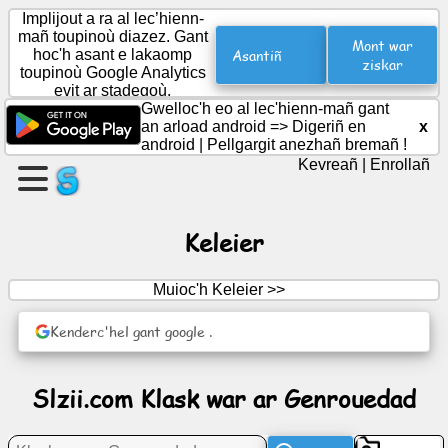
Implijout a ra al lec’hienn-
mañ toupinoù diazez. Gant
Mont war
Asantiñ
hoc'h asant e lakaomp
ziskar
toupinoù Google Analytics
Krouiñ
evit ar stadegoù.
ur
Gwelloc'h eo al lec'hienn-mañ gant
bajenn
an arload android =>
Digeriñ en
x
android
|
Pellgargit anezhañ bremañ !
Kevreañ
|
Enrollañ
Krouiñ
ur
strollad
Keleier
Muioc'h Keleier >>
Pennadoù
|
Kenderc'hel gant google .
Deiziataer
Slzii.com Klask war ar Genrouedad
Dudi