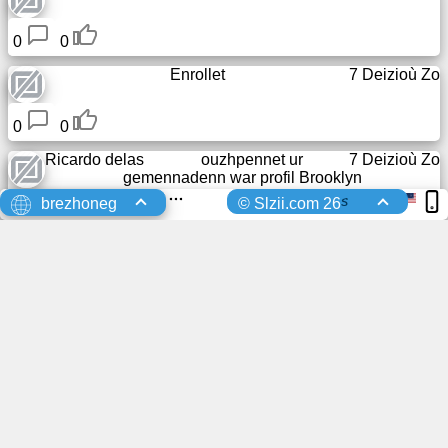
0
0
Enrollet
7 Deizioù Zo
0
0
Ricardo delas
ouzhpennet ur
7 Deizioù Zo
gemennadenn war profil
Brooklyn
oi
s
brezhoneg
© Slzii.com 26
0
0
Taeser
pellgarget ur foto profil
7 Deizioù Zo