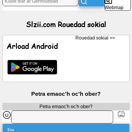
Rouedad
Webmap
sokial
Slzii.com Rouedad sokial
Keleier
Rouedad sokial >>
Arlunioù
Arload Android
digoust
ChatGPT
Wiki
Petra emaoc'h oc'h ober?
Darempredoù
Petra emaoc'h oc'h ober?
C'hoarioù
Klask
Kas
war