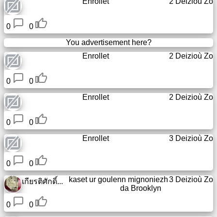
Enrollet
2 Deizioù Zo
Liammoù
0
0
Klask
Ip
You advertisement here?
Enrollet
2 Deizioù Zo
0
0
Enrollet
2 Deizioù Zo
0
0
Enrollet
3 Deizioù Zo
0
0
kaset ur goulenn mignoniezh
3 Deizioù Zo
เกียรติศักดิ์...
da
Brooklyn
0
0