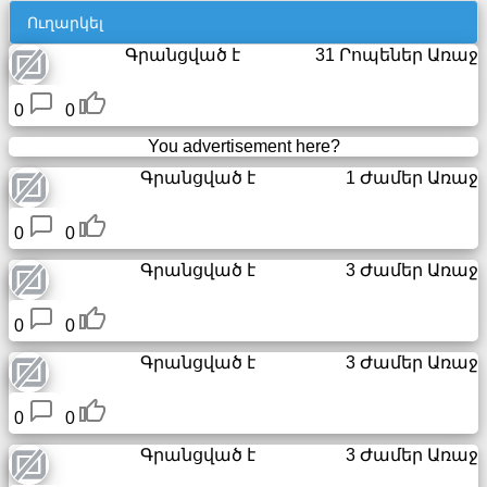
էլփոստ
Ուղարկել
/
վեբ
Գրանցված է
31 Րոպեներ Առաջ
փոստ
0
0
Վերլուծություն
You advertisement here?
Գրանցված է
1 Ժամեր Առաջ
Վեբ
խանութ
0
0
Մշակողներ
Գրանցված է
3 Ժամեր Առաջ
/
Հավելվածներ
0
0
Գրանցված է
3 Ժամեր Առաջ
Գործիքներ
0
0
Աշխատանք
Գրանցված է
3 Ժամեր Առաջ
Վեբ