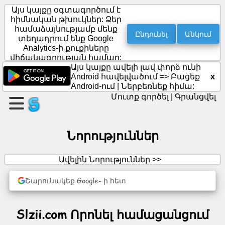
Այս կայքը օգտագործում է
հիմնական թխուկներ: Ձեր
համաձայնությամբ մենք
Ընդունել
Անկում
տեղադրում ենք Google
Ստեղծեք
Analytics-ի քուքիները
էջ
վիճակագրության համար:
Այս կայքը ավելի լավ փորձ ունի
x
Android հավելվածում =>
Բացեք
Ստեղծել
Android-ում
|
Ներբեռնեք հիմա:
խումբ
Մուտք գործել
|
Գրանցվել
Հոդվածներ
Նորություններ
Օրակարգ
Ավելին Նորություններ >>
Շարունակեք Google- ի հետ
Ժամանց
Սոցիալական
Slzii.com Որոնել համացանցում
ցանց