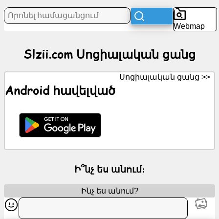
Նորություններ
Webmap
Անվճար
Slzii.com Սոցիալական ցանց
սրբապատկերներ
ChatGPT
Սոցիալական ցանց >>
Android հավելված
Վիքի
Կոնտակտներ
Խաղեր
Ի՞նչ ես անում։
Որոնել
համացանցում
Ինչ ես անում?
Անվճար